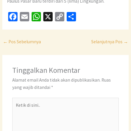
Paulus Pasar Baru terdiri dari 5 (lima) Lingkungan.
Fa
E
W
X
C
S
ce
m
h
o
h
b
ai
at
p
ar
o
l
sA
y
e
←
Pos Sebelumnya
Selanjutnya Pos
→
o
p
Li
k
p
n
Tinggalkan Komentar
k
Alamat email Anda tidak akan dipublikasikan.
Ruas
yang wajib ditandai
*
Ketik
di
sini..