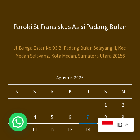
Paroki St Fransiskus Asisi Padang Bulan
Jl. Bunga Ester No.93 B, Padang Bulan Selayang II, Kec.
Medan Selayang, Kota Medan, Sumatera Utara 20156
Agustus 2026
S
S
R
K
J
S
M
1
2
3
4
5
6
7
8
9
ID
10
11
12
13
14
15
16