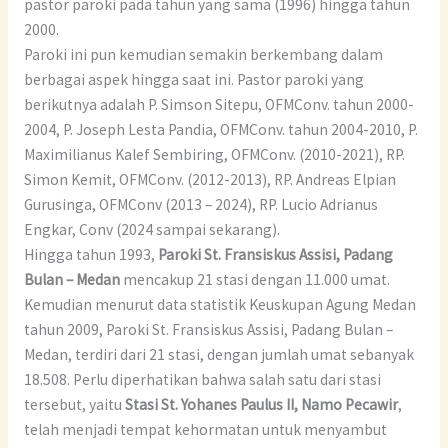
pastor paroki pada tahun yang sama (1996) hingga tahun
2000.
Paroki ini pun kemudian semakin berkembang dalam
berbagai aspek hingga saat ini. Pastor paroki yang
berikutnya adalah P. Simson Sitepu, OFMConv. tahun 2000-
2004, P. Joseph Lesta Pandia, OFMConv. tahun 2004-2010, P.
Maximilianus Kalef Sembiring, OFMConv. (2010-2021), RP.
Simon Kemit, OFMConv. (2012-2013), RP. Andreas Elpian
Gurusinga, OFMConv (2013 – 2024), RP. Lucio Adrianus
Engkar, Conv (2024 sampai sekarang).
Hingga tahun 1993,
Paroki St. Fransiskus Assisi, Padang
Bulan – Medan
mencakup 21 stasi dengan 11.000 umat.
Kemudian menurut data statistik Keuskupan Agung Medan
tahun 2009, Paroki St. Fransiskus Assisi, Padang Bulan –
Medan, terdiri dari 21 stasi, dengan jumlah umat sebanyak
18.508. Perlu diperhatikan bahwa salah satu dari stasi
tersebut, yaitu
Stasi St. Yohanes Paulus II, Namo Pecawir
,
telah menjadi tempat kehormatan untuk menyambut