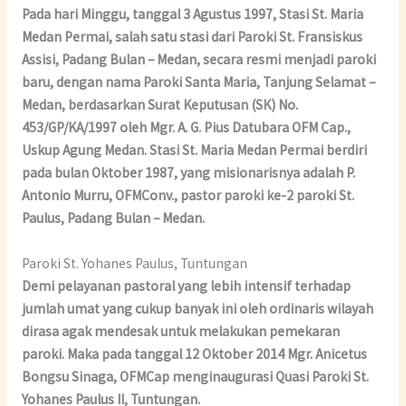
Pada hari Minggu, tanggal 3 Agustus 1997, Stasi St. Maria
Medan Permai, salah satu stasi dari Paroki St. Fransiskus
Assisi, Padang Bulan – Medan, secara resmi menjadi paroki
baru, dengan nama Paroki Santa Maria, Tanjung Selamat –
Medan, berdasarkan Surat Keputusan (SK) No.
453/GP/KA/1997 oleh Mgr. A. G. Pius Datubara OFM Cap.,
Uskup Agung Medan. Stasi St. Maria Medan Permai berdiri
pada bulan Oktober 1987, yang misionarisnya adalah P.
Antonio Murru, OFMConv., pastor paroki ke-2 paroki St.
Paulus, Padang Bulan – Medan.
Paroki St. Yohanes Paulus, Tuntungan
Demi pelayanan pastoral yang lebih intensif terhadap
jumlah umat yang cukup banyak ini oleh ordinaris wilayah
dirasa agak mendesak untuk melakukan pemekaran
paroki. Maka pada tanggal 12 Oktober 2014 Mgr. Anicetus
Bongsu Sinaga, OFMCap menginaugurasi Quasi Paroki St.
Yohanes Paulus II, Tuntungan.