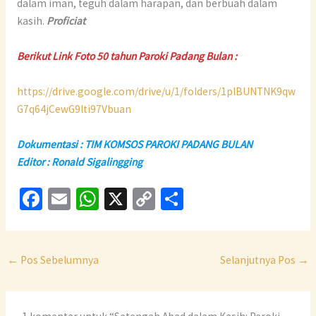
dalam iman, teguh dalam harapan, dan berbuah dalam
kasih.
Proficiat
Berikut Link Foto 50 tahun Paroki Padang Bulan :
https://drive.google.com/drive/u/1/folders/1plBUNTNK9qw
G7q64jCewG9lti97Vbuan
Dokumentasi : TIM KOMSOS PAROKI PADANG BULAN
Editor : Ronald Sigalingging
Fa
E
W
X
C
S
ce
m
h
o
h
b
ai
at
p
ar
o
l
sA
y
e
←
Pos Sebelumnya
Selanjutnya Pos
→
o
p
Li
k
p
n