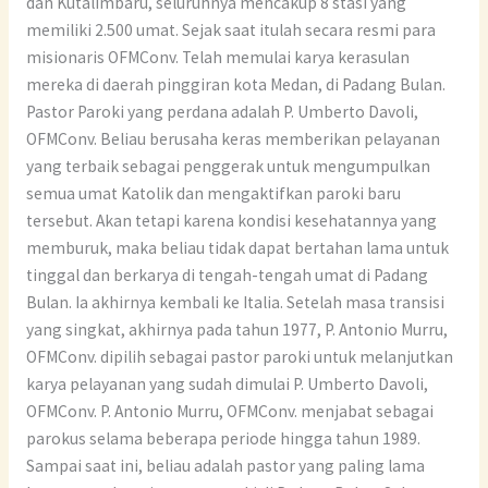
dan Kutalimbaru, seluruhnya mencakup 8 stasi yang
memiliki 2.500 umat. Sejak saat itulah secara resmi para
misionaris OFMConv. Telah memulai karya kerasulan
mereka di daerah pinggiran kota Medan, di Padang Bulan.
Pastor Paroki yang perdana adalah P. Umberto Davoli,
OFMConv. Beliau berusaha keras memberikan pelayanan
yang terbaik sebagai penggerak untuk mengumpulkan
semua umat Katolik dan mengaktifkan paroki baru
tersebut. Akan tetapi karena kondisi kesehatannya yang
memburuk, maka beliau tidak dapat bertahan lama untuk
tinggal dan berkarya di tengah-tengah umat di Padang
Bulan. Ia akhirnya kembali ke Italia. Setelah masa transisi
yang singkat, akhirnya pada tahun 1977, P. Antonio Murru,
OFMConv. dipilih sebagai pastor paroki untuk melanjutkan
karya pelayanan yang sudah dimulai P. Umberto Davoli,
OFMConv. P. Antonio Murru, OFMConv. menjabat sebagai
parokus selama beberapa periode hingga tahun 1989.
Sampai saat ini, beliau adalah pastor yang paling lama