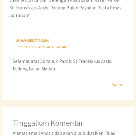
1 komentar untuk “Setengah Abad dalam Kasih: Paroki
k
St. Fransiskus Assisi Padang Bulan Rayakan Pesta Emas
50 Tahun”
JOHANNES TARIGAN
12 OKTOBER 2025 PADA 9:40 AM
Selamat atas 50 tahun Paroki St Fransiskus Assisi
Padang Bulan Medan
Balas
Tinggalkan Komentar
Alamat email Anda tidak akan dipublikasikan.
Ruas