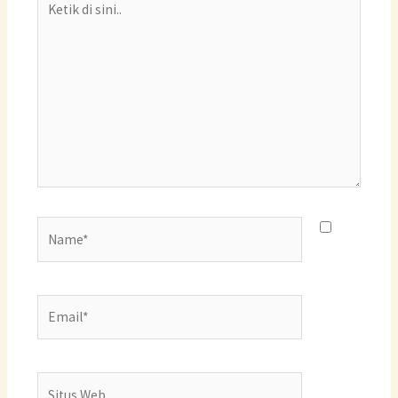
di
sini..
Name*
Email*
Situs