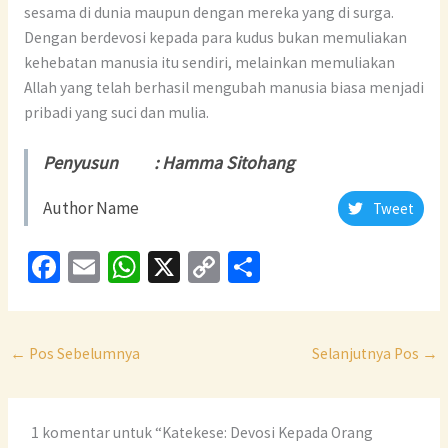
sesama di dunia maupun dengan mereka yang di surga.
Dengan berdevosi kepada para kudus bukan memuliakan
kehebatan manusia itu sendiri, melainkan memuliakan
Allah yang telah berhasil mengubah manusia biasa menjadi
pribadi yang suci dan mulia.
Penyusun : Hamma Sitohang
Author Name
Tweet
Fa
E
W
X
C
S
ce
m
h
o
h
b
ai
at
p
ar
o
l
sA
y
e
←
Pos Sebelumnya
Selanjutnya Pos
→
o
p
Li
k
p
n
1 komentar untuk “Katekese: Devosi Kepada Orang