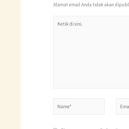
Alamat email Anda tidak akan dipubl
Ketik
di
sini..
Name*
Email