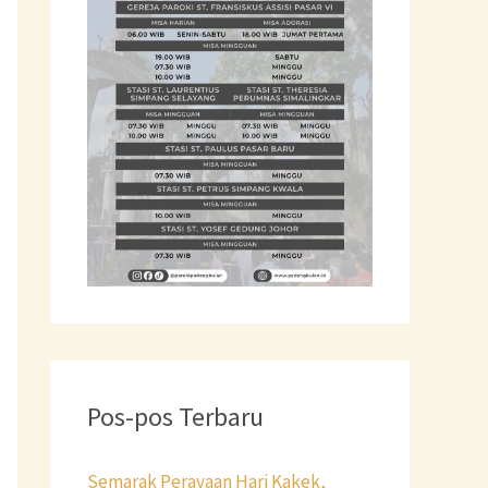
t
u
k
:
Pos-pos Terbaru
Semarak Perayaan Hari Kakek,