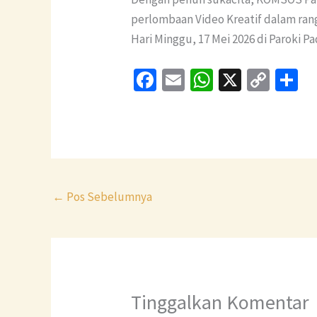
perlombaan Video Kreatif dalam ran
Hari Minggu, 17 Mei 2026 di Paroki 
Fa
E
W
X
C
S
ce
m
h
o
h
b
ai
at
p
a
o
l
sA
y
e
o
p
Li
k
p
n
←
Pos Sebelumnya
k
Tinggalkan Komentar