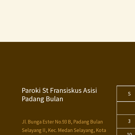
Paroki St Fransiskus Asisi
S
Padang Bulan
3
Jl. Bunga Ester No.93 B, Padang Bulan
Selayang II, Kec. Medan Selayang, Kota
10