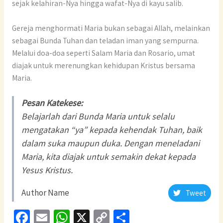
sejak kelahiran-Nya hingga wafat-Nya di kayu salib.
Gereja menghormati Maria bukan sebagai Allah, melainkan
sebagai Bunda Tuhan dan teladan iman yang sempurna.
Melalui doa-doa seperti Salam Maria dan Rosario, umat
diajak untuk merenungkan kehidupan Kristus bersama
Maria.
Pesan Katekese:
Belajarlah dari Bunda Maria untuk selalu
mengatakan “ya” kepada kehendak Tuhan, baik
dalam suka maupun duka. Dengan meneladani
Maria, kita diajak untuk semakin dekat kepada
Yesus Kristus.
Author Name
Tweet
Fa
E
W
X
C
S