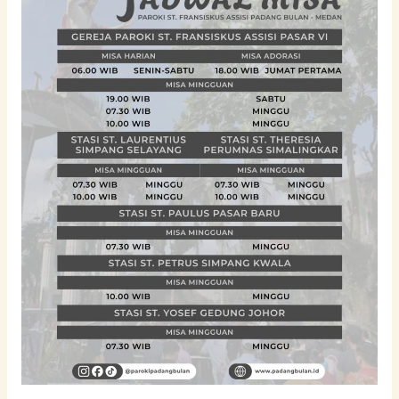
t
u
k
: