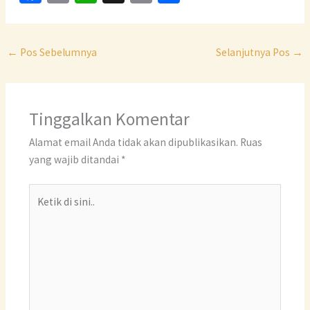
ce
m
h
o
h
b
ai
at
p
ar
o
l
sA
y
e
←
Pos Sebelumnya
Selanjutnya Pos
→
o
p
Li
k
p
n
Tinggalkan Komentar
k
Alamat email Anda tidak akan dipublikasikan.
Ruas
yang wajib ditandai
*
Ketik
di
sini..