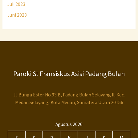
Juli 2023
Juni 2023
Paroki St Fransiskus Asisi Padang Bulan
Jl. Bunga Ester No.93 B, Padang Bulan Selayang II, Kec.
Medan Selayang, Kota Medan, Sumatera Utara 20156
Agustus 2026
S
S
R
K
J
S
M