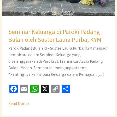
Seminar Keluarga di Paroki Padang
Bulan oleh Suster Laura Purba, KYM
ParokiPadangBulan.id – Suster Laura Purba, KYM menjadi
pembicara dalam Seminar Keluarga yang
diselenggarakan di Paroki St. Fransiskus Assisi Padang
Bulan, Medan. Seminar ini mengangkat tema
“Pentingnya Partisipasi Keluarga dalam Kemajuan […]
Fa
E
W
X
C
S
ce
m
h
o
h
b
ai
at
p
ar
Read More »
o
l
sA
y
e