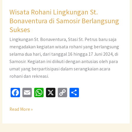
Wisata Rohani Lingkungan St.
Bonaventura di Samosir Berlangsung
Sukses
Lingkungan St. Bonaventura, Stasi St. Petrus baru saja
mengadakan kegiatan wisata rohani yang berlangsung
selama dua hari, dari tanggal 16 hingga 17 Juni 2024, di
Samosir. Kegiatan ini diikuti dengan antusias oleh para
umat yang berpartisipasi dalam serangkaian acara
rohani dan rekreasi.
Fa
E
W
X
C
S
ce
m
h
o
h
b
ai
at
p
ar
Read More »
o
l
sA
y
e
o
p
Li