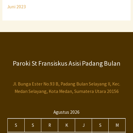
Juni 2023
Paroki St Fransiskus Asisi Padang Bulan
Jl. Bunga Ester No.93 B, Padang Bulan Selayang II, Kec.
Medan Selayang, Kota Medan, Sumatera Utara 20156
Agustus 2026
S
S
R
K
J
S
M