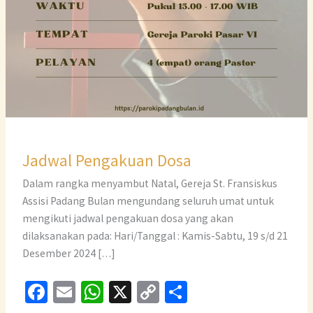
Jadwal Pengakuan Dosa
Dalam rangka menyambut Natal, Gereja St. Fransiskus
Assisi Padang Bulan mengundang seluruh umat untuk
mengikuti jadwal pengakuan dosa yang akan
dilaksanakan pada: Hari/Tanggal : Kamis-Sabtu, 19 s/d 21
Desember 2024 […]
Fa
E
W
X
C
S