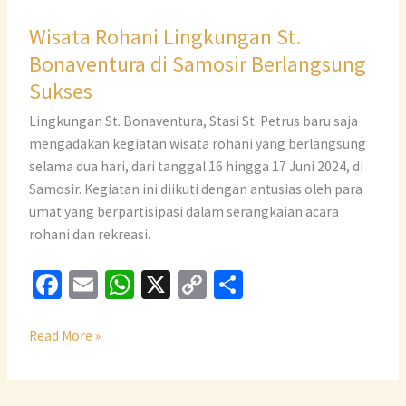
Wisata Rohani Lingkungan St.
Bonaventura di Samosir Berlangsung
Sukses
Lingkungan St. Bonaventura, Stasi St. Petrus baru saja
mengadakan kegiatan wisata rohani yang berlangsung
selama dua hari, dari tanggal 16 hingga 17 Juni 2024, di
Samosir. Kegiatan ini diikuti dengan antusias oleh para
umat yang berpartisipasi dalam serangkaian acara
rohani dan rekreasi.
Fa
E
W
X
C
S
ce
m
h
o
h
b
ai
at
p
ar
Read More »
o
l
sA
y
e
o
p
Li