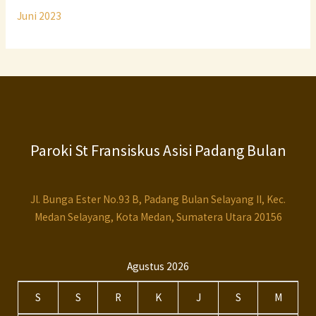
Juni 2023
Paroki St Fransiskus Asisi Padang Bulan
Jl. Bunga Ester No.93 B, Padang Bulan Selayang II, Kec.
Medan Selayang, Kota Medan, Sumatera Utara 20156
Agustus 2026
S
S
R
K
J
S
M