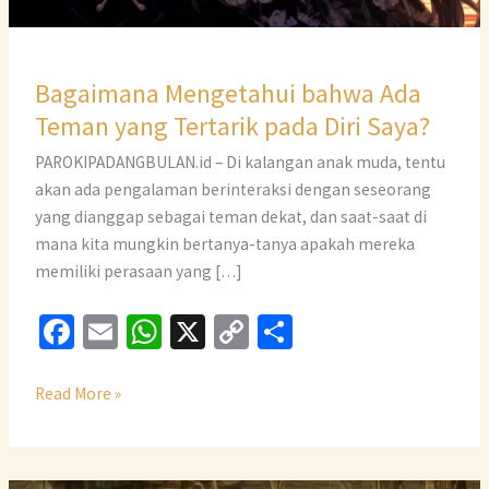
Bagaimana Mengetahui bahwa Ada
Teman yang Tertarik pada Diri Saya?
PAROKIPADANGBULAN.id – Di kalangan anak muda, tentu
akan ada pengalaman berinteraksi dengan seseorang
yang dianggap sebagai teman dekat, dan saat-saat di
mana kita mungkin bertanya-tanya apakah mereka
memiliki perasaan yang […]
Fa
E
W
X
C
S
ce
m
h
o
h
b
ai
at
p
ar
Read More »
o
l
sA
y
e
o
p
Li