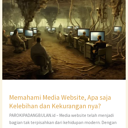
Memahami
k
p
n
Media
k
Website,
Apa
saja
Kelebihan
dan
Kekurangan
nya?
Memahami Media Website, Apa saja
Kelebihan dan Kekurangan nya?
PAROKIPADANGBULAN.id – Media website telah menjadi
bagian tak terpisahkan dari kehidupan modern. Dengan