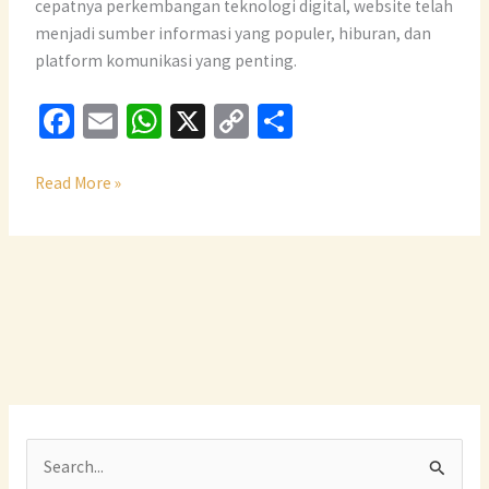
cepatnya perkembangan teknologi digital, website telah
menjadi sumber informasi yang populer, hiburan, dan
platform komunikasi yang penting.
Fa
E
W
X
C
S
ce
m
h
o
h
b
ai
at
p
ar
Read More »
o
l
sA
y
e
o
p
Li
k
p
n
k
C